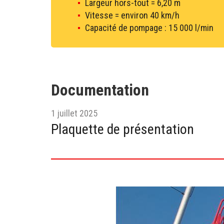
Largeur hors-tout = 6,20 m
Vitesse = environ 40 km/h
Capacité de pompage : 15 000 l/min
Documentation
1 juillet 2025
Plaquette de présentation