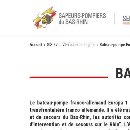
Vous
Accueil
›
SIS 67
›
Véhicules et engins
›
Bateau-pompe Eu
êtes
ici
B
Le bateau-pompe franco-allemand Europa 1 
transfrontalière
franco-allemande. Il a été mis
et de secours du Bas-Rhin, les autorités co
d’intervention et de secours sur le Rhin”
.
L’é