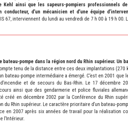
 Kehl ainsi que les sapeurs-pompiers professionnels de 
un conducteur, d’un mécanicien et d’une équipe d’interv
S 67, interviennent du lundi au vendredi de 7 h 00 à 19 h 00. 
.
as de bateau-pompe dans la région nord du Rhin supérieur. Un
mpte tenu de la distance entre ces deux implantations (270 km
un bateau-pompe intermédiaire a émergé. C’est en 2001 que le
ice d’incendie et de secours du Bas-Rhin. Le 17 décembre 2
cours ainsi que des gendarmerie et police fluviales allema
été créé en décembre 2002 par la Conférence du Rhin supérie
du Rhin supérieur. Le caractère prioritaire d’un bateau-pompe
en 2007 après six années de travail pour la réalisation compl
 l’Intérieur.