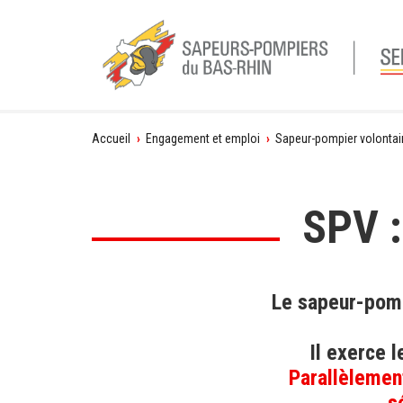
Vous
Accueil
›
Engagement et emploi
›
Sapeur-pompier volontai
êtes
ici
SPV 
Le sapeur-pomp
Il exerce 
Parallèlement