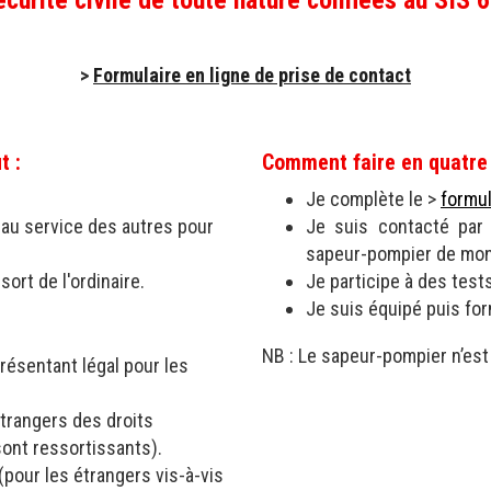
écurité civile de toute nature confiées au SIS 6
>
Formulaire en ligne de prise de contact
t :
Comment faire en quatre
Je complète le >
formul
e au service des autres pour
Je suis contacté par 
sapeur-pompier de mon
sort de l'ordinaire.
Je participe à des test
Je suis équipé puis fo
NB : Le sapeur-pompier n’est
résentant légal pour les
étrangers des droits
sont ressortissants).
 (pour les étrangers vis-à-vis