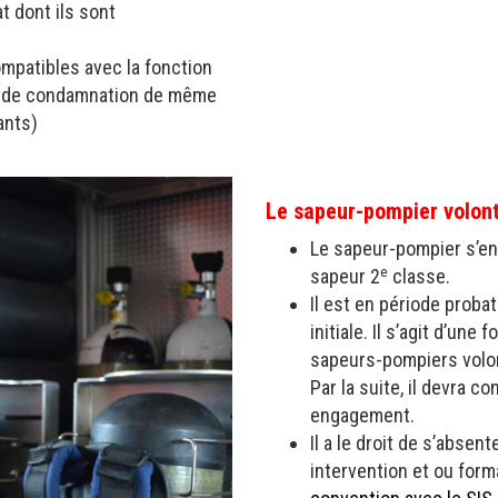
t dont ils sont
ompatibles avec la fonction
s de condamnation de même
ants)
Le sapeur-pompier volont
Le sapeur-pompier s’en
e
sapeur 2
classe.
Il est en période probat
initiale. Il s’agit d’un
sapeurs-pompiers volon
Par la suite, il devra c
engagement.
Il a le droit de s’absen
intervention et ou for