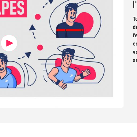
T
d
f
e
v
s