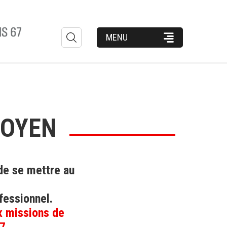
Formulaire
MENU
de
recherche
TOYEN
de se mettre au
fessionnel.
ux missions de