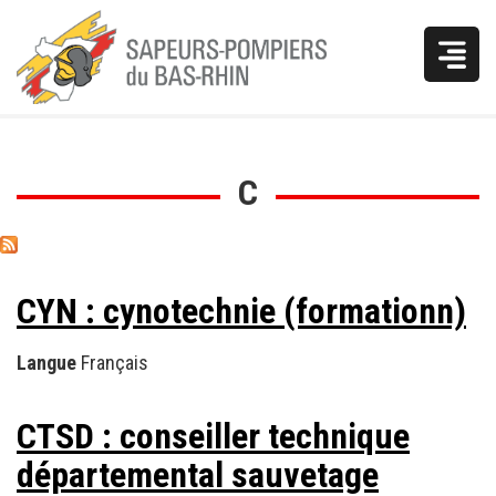
Vous
C
êtes
ici
CYN : cynotechnie (formationn)
Langue
Français
CTSD : conseiller technique
départemental sauvetage