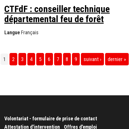
CTFdF : conseiller technique
départemental feu de forêt
Langue
Français
Pages
1
2
3
4
5
6
7
8
9
suivant ›
dernier »
Volontariat - formulaire de prise de contact
Attestation d'intervention
Offres d'emploi