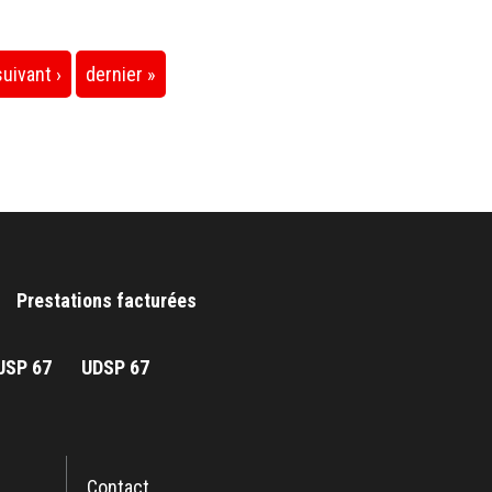
suivant ›
dernier »
Prestations facturées
JSP 67
UDSP 67
Contact