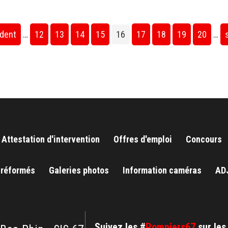
édent
…
12
13
14
15
16
17
18
19
20
…
Attestation d'intervention
Offres d'emploi
Concours
 réformés
Galeries photos
Information caméras
AD
Suivez les #
Pompiers67
sur les