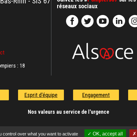
 Bas-Rhin - SIS 67
réseaux sociaux
act
mpiers : 18
Esprit d'équipe
Engagement
Nos valeurs au service de l'urgence
 control over what you want to activate
OK, accept all