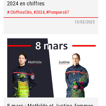
2024 en chiffres
# ChiffresClés, #2024, #Pompiers67
13/03/2025
8 mars : Mathilde et Justine, femmes