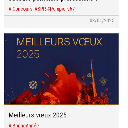
# Concours, #SPP, #Pompiers67
03/01/2025
Meilleurs vœux 2025
# BonneAnnée