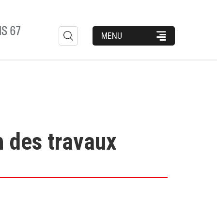
Formulaire
MENU
de
recherche
 des travaux