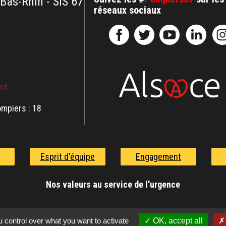
 Bas-Rhin - SIS 67
réseaux sociaux
act
mpiers : 18
Esprit d'équipe
Engagement
Nos valeurs au service de l'urgence
 control over what you want to activate
OK, accept all