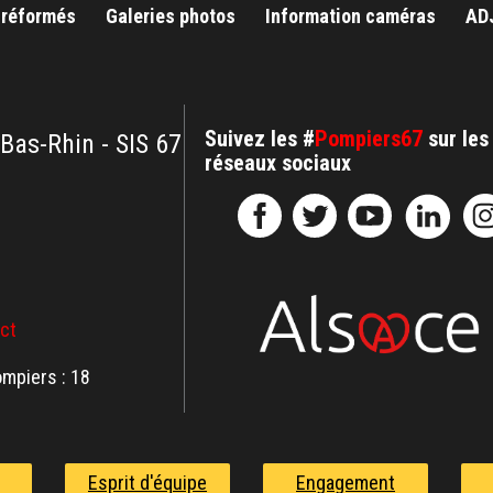
 réformés
Galeries photos
Information caméras
AD
Suivez les #
Pompiers67
sur les
 Bas-Rhin - SIS 67
réseaux sociaux
act
mpiers : 18
Esprit d'équipe
Engagement