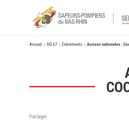
Vous
Accueil
›
SIS 67
›
Évènements
›
Assises nationales : Coo
êtes
ici
COO
Partager