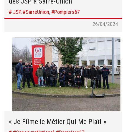
des JSP à Sarre-Union
# JSP, #SarreUnion, #Pompiers67
26/04/2024
« Je Filme le Métier Qui Me Plaît »