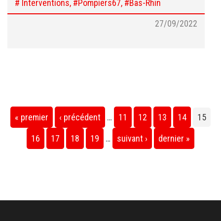
# Interventions, #Pompiers67, #Bas-Rhin
27/09/2022
Pages
« premier
‹ précédent
…
11
12
13
14
15
16
17
18
19
…
suivant ›
dernier »