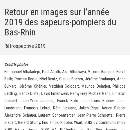
Retour en images sur l'année
2019 des sapeurs-pompiers du
Bas-Rhin
Rétrospective 2019
Crédits photos
Emmanuel Albaladejo, Paul Aliotti, Asir Altunkaya, Maxime Bacquet, Hervé
Bailly, Romain Bertin, Nöel Bentz, Claude Boehm, Jérôme Boulanger, Anne
Burkard, Jérôme Chénier, Matthieu Colobert, Maurice Delarieu, Philippe
Dettling, Franck Distel, David Ernenwein, Rémy Frey, Michaël Garic, Christof
Gasperl, Jean-Yves Jacquin, Franck Kobi, Jean-Louis Kocher, Jean
Landmann, Francois Lebret, Rémi Lesigne, Julien Rigal, Adrien Sabos,
Alexandre Schauer, Laurent Schoenferber, Jean-Pierre Schoettel, Pierre
Siebert, Gérard Sturny, Éric Zinck, Nicolas Wiart, SDIS 67 communication,
SDIS 67 – Drone, SDIS 64, Préfecture du Bas-Rhin, Freepik sur